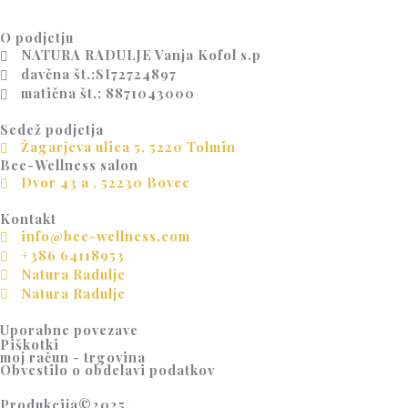
O podjetju
NATURA RADULJE Vanja Kofol s.p
davčna št.:SI72724897
matična št.: 8871043000
Sedež podjetja
Žagarjeva ulica 5, 5220 Tolmin
Bee-Wellness salon
Dvor 43 a , 52230 Bovec
Kontakt
info@bee-wellness.com
+386 64118953
Natura Radulje
Natura Radulje
Uporabne povezave
Piškotki
moj račun - trgovina
Obvestilo o obdelavi podatkov
Produkcija©2025.