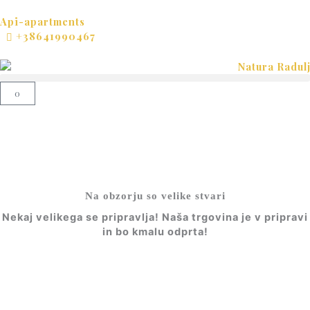
Skip
to
Api-apartments
content
+38641990467
Cart
0
Na obzorju so velike stvari
Nekaj ​​velikega se pripravlja! Naša trgovina je v pripravi
in ​​bo kmalu odprta!