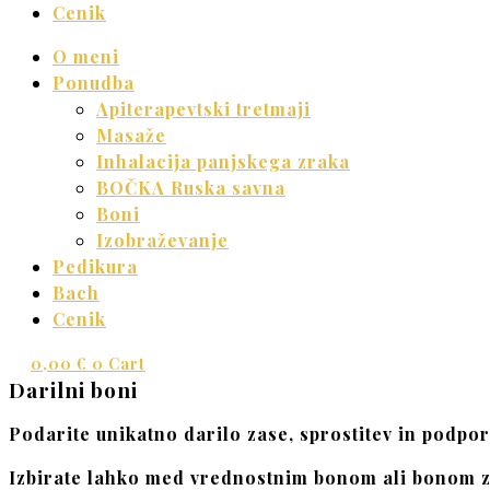
Cenik
O meni
Ponudba
Apiterapevtski tretmaji
Masaže
Inhalacija panjskega zraka
BOČKA Ruska savna
Boni
Izobraževanje
Pedikura
Bach
Cenik
0,00
€
0
Cart
Darilni boni
Podarite unikatno darilo zase, sprostitev in podpo
Izbirate lahko med
vrednostnim bonom ali bonom z