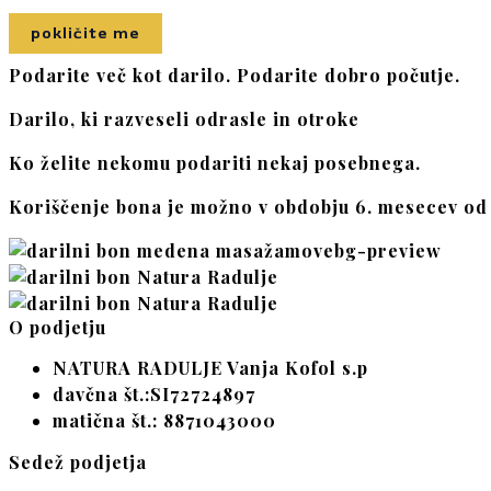
pokličite me
Podarite več kot darilo. Podarite dobro počutje.
Darilo, ki razveseli odrasle in otroke
Ko želite nekomu podariti nekaj posebnega.
Koriščenje bona je možno v obdobju 6. mesecev o
O podjetju
NATURA RADULJE Vanja Kofol s.p
davčna št.:SI72724897
matična št.: 8871043000
Sedež podjetja