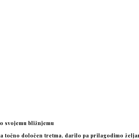
ro svojemu bližnjemu
a točno določen tretma
, darilo pa prilagodimo želj