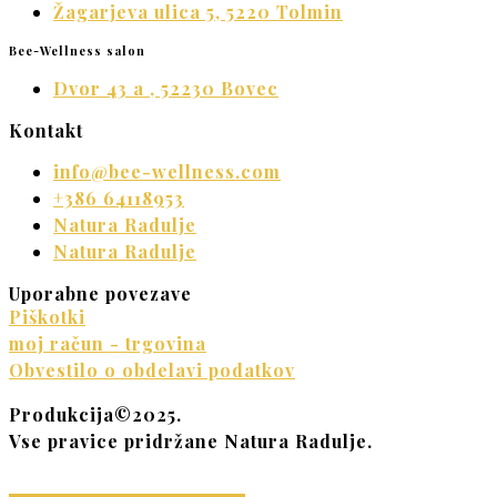
Žagarjeva ulica 5, 5220 Tolmin
Bee-Wellness salon
Dvor 43 a , 52230 Bovec
Kontakt
info@bee-wellness.com
+386 64118953
Natura Radulje
Natura Radulje
Uporabne povezave
Piškotki
moj račun - trgovina
Obvestilo o obdelavi podatkov
Produkcija©2025.
Vse pravice pridržane Natura Radulje.