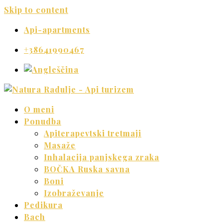
Skip to content
Api-apartments
+38641990467
O meni
Ponudba
Apiterapevtski tretmaji
Masaže
Inhalacija panjskega zraka
BOČKA Ruska savna
Boni
Izobraževanje
Pedikura
Bach