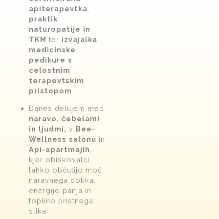
apiterapevtka
,
praktik
naturopatije in
TKM
ter
izvajalka
medicinske
pedikure s
celostnim
terapevtskim
pristopom
.
Danes delujem med
naravo, čebelami
in ljudmi,
v
Bee-
Wellness salonu
in
Api-apartmajih
,
kjer obiskovalci
lahko občutijo moč
naravnega dotika,
energijo panja in
toplino pristnega
stika.