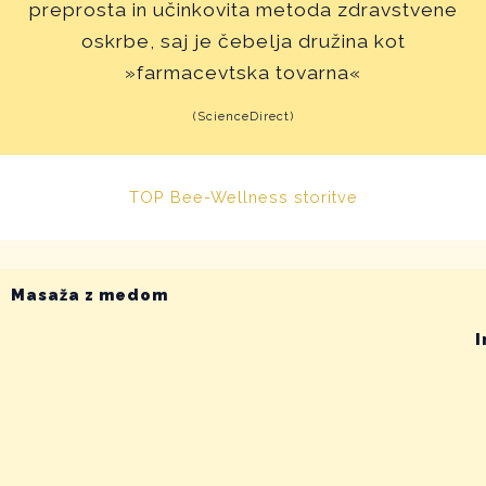
preprosta in učinkovita metoda zdravstvene
oskrbe, saj je čebelja družina kot
»farmacevtska tovarna«
(ScienceDirect)
TOP Bee-Wellness storitve
Masaža z medom
I