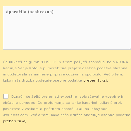
Če klikneš na gumb “POŠLJI” in s tem pošlješ sporočilo, bo NATURA
Radulje Vanja Kofol s.p. morebitne prejete osebne podatke shranila
in obdelovala za namene priprave odziva na sporočilo. Več o tem,
kako naša družba obdeluje osebne podatke
preberi tukaj.
Označi, če želiš prejemati e-poštne izobraževalne vsebine in
občasne ponudbe. Od prejemanja se lahko kadarkoli odjaviš prek
povezave v vsakem e-poštnem sporočilu ali na info@bee-
wellness.com. Več o tem, kako naša družba obdeluje osebne podatke
preberi tukaj.