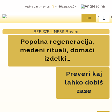
Skip
Api-apartments
+38641990467
to
content
Cart
0
BEE-WELLNESS Bovec
Popolna regeneracija,
medeni rituali, domači
izdelki…
Preveri kaj
lahko dobiš
zase