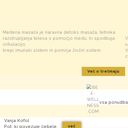
Medena masaža je naravna detoks masaža, tehnika
razstrupljanja telesa s pomočjo medu, ki spodbuja
V
cirkulacijo,
u
krepi imunski sistem in pomirja živčni sistem.
V
c
Več o tretmaju
vsa ponudba
Vanja Kofol
Pot, ki povezuje čebele,
več