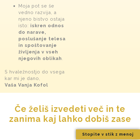
Moja pot se še
vedno razvija, a
njeno bistvo ostaja
isto:
iskren odnos
do narave,
poslušanje telesa
in spoštovanje
življenja v vseh
njegovih oblikah
.
S hvaležnostjo do vsega
kar mi je dano,
Vaša Vanja Kofol
Če želiš izvedeti več in te
zanima kaj lahko dobiš zase
Stopite v stik z menoj