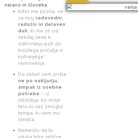
naravo in človeka.
Kdor me pozna, ve
za moj
radovedni,
radoživ in delaven
duh
, ki me že od
nekdaj žene k
odkrivanju poti do
boljšega počutja in
notranjega
ravnovesja.
Do čebel sem prišla
ne po naključju,
ampak iz osebne
potrebe
– iz
obdobja, ko moje
telo ni več zmoglo
tempa, ki sem mu
sledila.
Namesto da bi
iskala hitre rešitve,