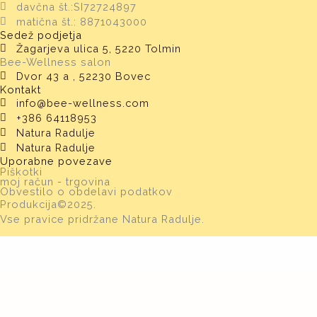
davčna št.:SI72724897
matična št.: 8871043000
Sedež podjetja
Žagarjeva ulica 5, 5220 Tolmin
Bee-Wellness salon
Dvor 43 a , 52230 Bovec
Kontakt
info@bee-wellness.com
+386 64118953
Natura Radulje
Natura Radulje
Uporabne povezave
Piškotki
moj račun - trgovina
Obvestilo o obdelavi podatkov
Produkcija©2025.
Vse pravice pridržane Natura Radulje.