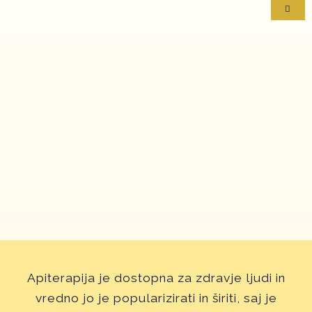
Apiterapija je dostopna za zdravje ljudi in
vredno jo je popularizirati in širiti, saj je