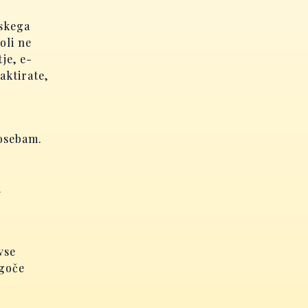
jskega
oli ne
je, e-
aktirate,
 osebam.
i
vse
ogoče