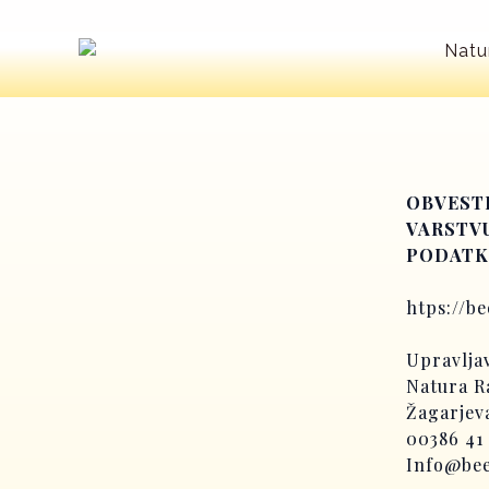
Skip
to
content
OBVESTI
VARSTV
PODATK
htps://b
Upravlja
Natura Ra
Žagarjeva
00386 41
Info@bee