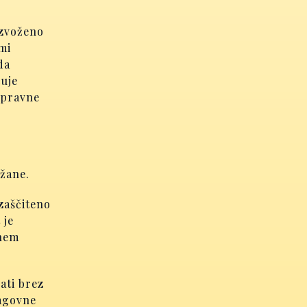
izvoženo
mi
da
čuje
 pravne
ržane.
zaščiteno
 je
enem
ati brez
lagovne