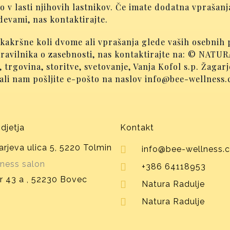
 v lasti njihovih lastnikov. Če imate dodatna vprašanj
devami, nas kontaktirajte.
 kakršne koli dvome ali vprašanja glede vaših osebnih
pravilnika o zasebnosti, nas kontaktirajte na: © NATUR
trgovina, storitve, svetovanje, Vanja Kofol s.p. Žagarj
 ali nam pošljite e-pošto na naslov info@bee-wellness
djetja
Kontakt
rjeva ulica 5, 5220 Tolmin
info@bee-wellness.
ness salon
+386 64118953
r 43 a , 52230 Bovec
Natura Radulje
Natura Radulje