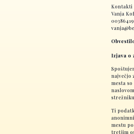
Kontakti
Vanja Ko
0038641
vanja@be
Obvestil
Izjava o
Spoštuje
največjo
mesta so 
naslovom
strežniku
Ti podatk
anonimni
mestu po
tretjim 