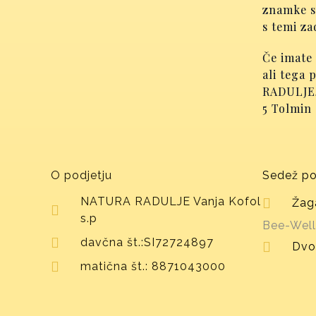
znamke so
s temi za
Če imate
ali tega 
RADULJE, 
5 Tolmin
O podjetju
Sedež po
NATURA RADULJE Vanja Kofol
Žaga
s.p
Bee-Well
davčna št.:SI72724897
Dvo
matična št.: 8871043000