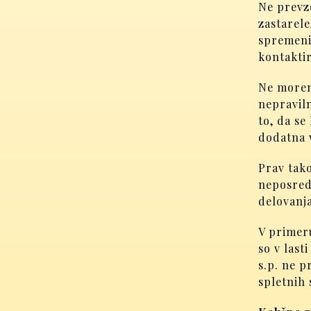
Ne prevz
zastarele
spremeni
kontaktir
Ne morem
nepraviln
to, da se
dodatna v
Prav tako
neposred
delovanja
V primeru
so v last
s.p. ne p
spletnih 