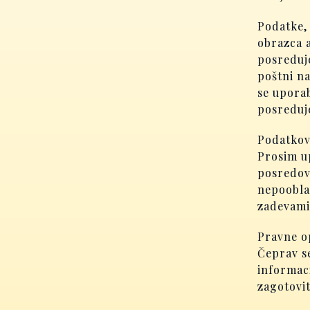
Podatke,
obrazca a
posreduje
poštni na
se upora
posreduj
Podatkov 
Prosim up
posredov
nepoobla
zadevami,
Pravne 
Čeprav se
informac
zagotovit