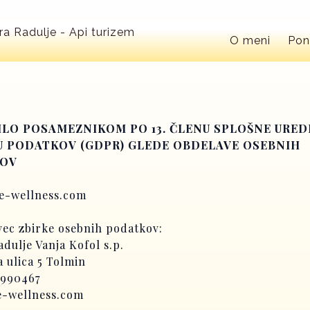
O meni
Pon
LO POSAMEZNIKOM PO 13. ČLENU SPLOŠNE URED
U PODATKOV (GDPR) GLEDE OBDELAVE OSEBNIH
OV
ee-wellness.com
vec zbirke osebnih podatkov:
dulje Vanja Kofol s.p.
 ulica 5 Tolmin
 990467
-wellness.com