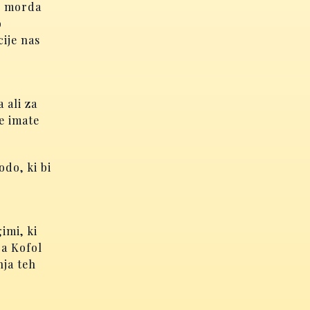
o morda
o
ije nas
 ali za
e imate
do, ki bi
imi, ki
ja Kofol
nja teh