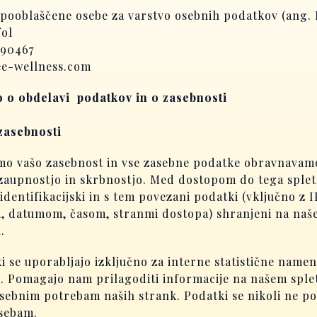
 pooblaščene osebe za varstvo osebnih podatkov (ang.
fol
990467
e-wellness.com
o o obdelavi podatkov in o zasebnosti
 zasebnosti
mo vašo zasebnost in vse zasebne podatke obravnavam
 zaupnostjo in skrbnostjo. Med dostopom do tega sple
identifikacijski in s tem povezani podatki (vključno z I
, datumom, časom, stranmi dostopa) shranjeni na na
.
i se uporabljajo izključno za interne statistične namen
. Pomagajo nam prilagoditi informacije na našem spl
sebnim potrebam naših strank. Podatki se nikoli ne po
osebam.