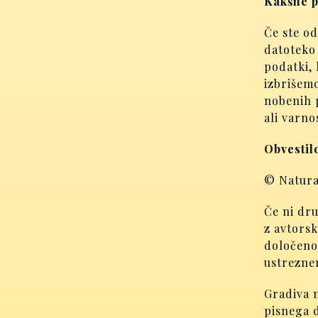
Kakšne p
Če ste od
datoteko 
podatki, 
izbrišemo
nobenih p
ali varn
Obvestil
© Natura 
Če ni dr
z avtorsk
določeno
ustrezne
Gradiva n
pisnega d