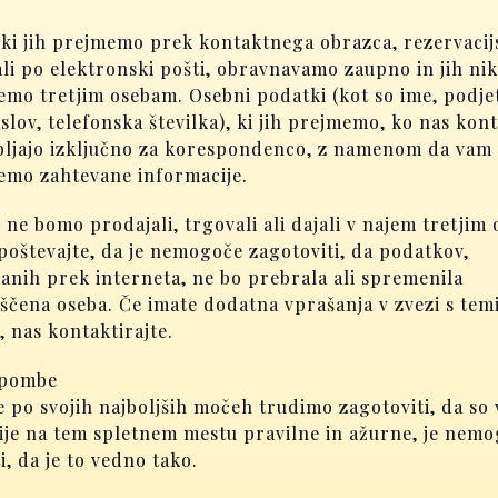
 ki jih prejmemo prek kontaktnega obrazca, rezervaci
li po elektronski pošti, obravnavamo zaupno in jih nik
mo tretjim osebam. Osebni podatki (kot so ime, podjet
slov, telefonska številka), ki jih prejmemo, ko nas kont
bljajo izključno za korespondenco, z namenom da vam
emo zahtevane informacije.
ne bomo prodajali, trgovali ali dajali v najem tretjim
oštevajte, da je nemogoče zagotoviti, da podatkov,
anih prek interneta, ne bo prebrala ali spremenila
ščena oseba. Če imate dodatna vprašanja v zvezi s tem
 nas kontaktirajte.
opombe
 po svojih najboljših močeh trudimo zagotoviti, da so 
ije na tem spletnem mestu pravilne in ažurne, je nem
i, da je to vedno tako.