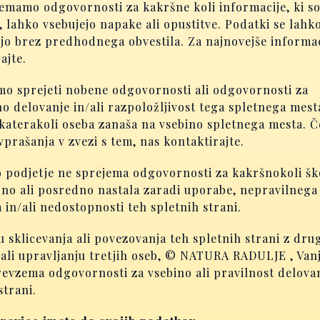
emamo odgovornosti za kakršne koli informacije, ki s
, lahko vsebujejo napake ali opustitve. Podatki se lahk
jo brez predhodnega obvestila. Za najnovejše informac
ajte.
o sprejeti nobene odgovornosti ali odgovornosti za
o delovanje in/ali razpoložljivost tega spletnega mesta
 katerakoli oseba zanaša na vsebino spletnega mesta. Č
prašanja v zvezi s tem, nas kontaktirajte.
 podjetje ne sprejema odgovornosti za kakršnokoli ško
no ali posredno nastala zaradi uporabe, nepravilnega
 in/ali nedostopnosti teh spletnih strani.
 sklicevanja ali povezovanja teh spletnih strani z drug
i ali upravljanju tretjih oseb, © NATURA RADULJE , Van
revzema odgovornosti za vsebino ali pravilnost delova
strani.