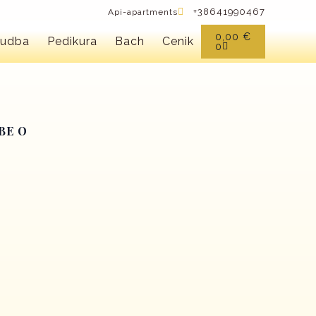
+38641990467
Api-apartments
Cart
0,00
€
udba
Pedikura
Bach
Cenik
0
BE O