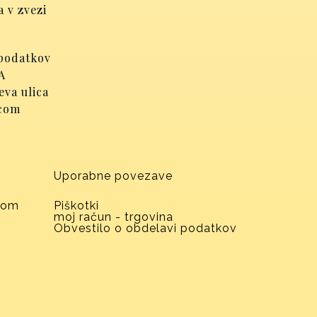
a v zvezi
 podatkov
A
eva ulica
.com
Uporabne povezave
com
Piškotki
moj račun - trgovina
Obvestilo o obdelavi podatkov