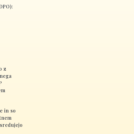
 DPO):
o z
tnega
P
šem
e in so
etnem
sredujejo