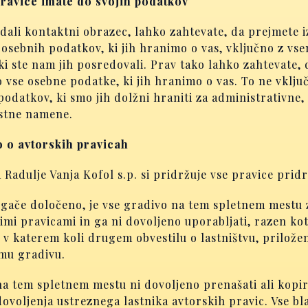
ravice imate do svojih podatkov
dali kontaktni obrazec, lahko zahtevate, da prejmete 
osebnih podatkov, ki jih hranimo o vas, vključno z vse
ki ste nam jih posredovali. Prav tako lahko zahtevate, 
 vse osebne podatke, ki jih hranimo o vas. To ne vklju
odatkov, ki smo jih dolžni hraniti za administrativne,
ostne namene.
o o avtorskih pravicah
Radulje Vanja Kofol s.p. si pridržuje vse pravice prid
ugače določeno, je vse gradivo na tem spletnem mestu 
imi pravicami in ga ni dovoljeno uporabljati, razen kot
 v katerem koli drugem obvestilu o lastništvu, prilož
mu gradivu.
a tem spletnem mestu ni dovoljeno prenašati ali kopir
ovoljenja ustreznega lastnika avtorskih pravic. Vse b