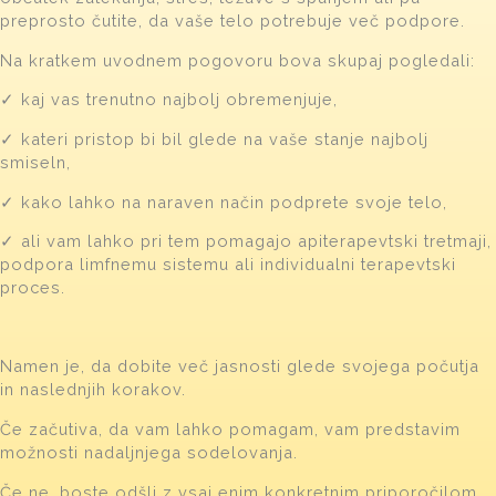
preprosto čutite, da vaše telo potrebuje več podpore.
Na kratkem uvodnem pogovoru bova skupaj pogledali:
✓ kaj vas trenutno najbolj obremenjuje,
✓ kateri pristop bi bil glede na vaše stanje najbolj
smiseln,
✓ kako lahko na naraven način podprete svoje telo,
✓ ali vam lahko pri tem pomagajo apiterapevtski tretmaji,
podpora limfnemu sistemu ali individualni terapevtski
proces.
Namen je, da dobite več jasnosti glede svojega počutja
in naslednjih korakov.
Če začutiva, da vam lahko pomagam, vam predstavim
možnosti nadaljnjega sodelovanja.
Če ne, boste odšli z vsaj enim konkretnim priporočilom,