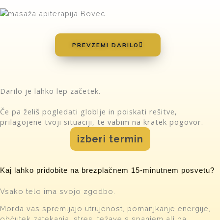
PREVZEMI DARILO
Darilo je lahko lep začetek.
Če pa želiš pogledati globlje in poiskati rešitve,
prilagojene tvoji situaciji, te vabim na kratek pogovor.
izberi termin
Kaj lahko pridobite na brezplačnem 15-minutnem posvetu?
Vsako telo ima svojo zgodbo.
Morda vas spremljajo utrujenost, pomanjkanje energije,
občutek zatekanja, stres, težave s spanjem ali pa